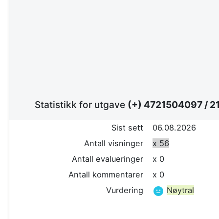
Statistikk for utgave
(+) 4721504097
/
2
Sist sett
06.08.2026
Antall visninger
x 56
Antall evalueringer
x 0
Antall kommentarer
x 0
Vurdering
Nøytral