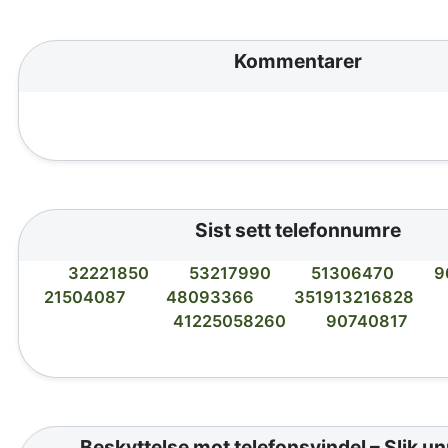
Kommentarer
Sist sett telefonnumre
32221850
53217990
51306470
9
21504087
48093366
351913216828
41225058260
90740817
Beskyttelse mot telefonsvindel – Slik u