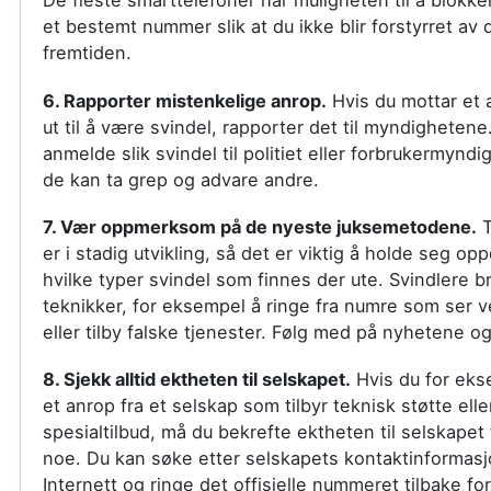
De fleste smarttelefoner har muligheten til å blokke
et bestemt nummer slik at du ikke blir forstyrret av 
fremtiden.
6. Rapporter mistenkelige anrop.
Hvis du mottar et 
ut til å være svindel, rapporter det til myndighetene
anmelde slik svindel til politiet eller forbrukermyndi
de kan ta grep og advare andre.
7. Vær oppmerksom på de nyeste juksemetodene.
T
er i stadig utvikling, så det er viktig å holde seg op
hvilke typer svindel som finnes der ute. Svindlere b
teknikker, for eksempel å ringe fra numre som ser ve
eller tilby falske tjenester. Følg med på nyhetene o
8. Sjekk alltid ektheten til selskapet.
Hvis du for eks
et anrop fra et selskap som tilbyr teknisk støtte elle
spesialtilbud, må du bekrefte ektheten til selskapet 
noe. Du kan søke etter selskapets kontaktinformas
Internett og ringe det offisielle nummeret tilbake for