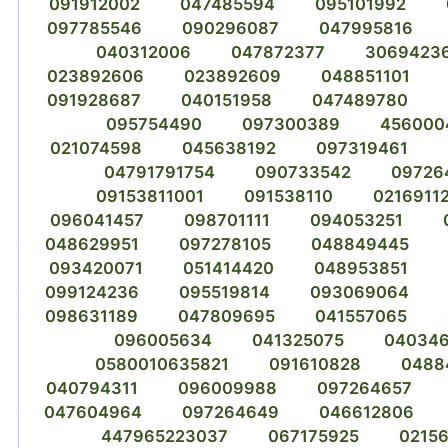
091912002
047485594
095101992
097785546
090296087
047995816
040312006
047872377
3069423
023892606
023892609
048851101
091928687
040151958
047489780
095754490
097300389
456000
021074598
045638192
097319461
04791791754
090733542
09726
09153811001
091538110
0216911
096041457
098701111
094053251
048629951
097278105
048849445
093420071
051414420
048953851
099124236
095519814
093069064
098631189
047809695
041557065
096005634
041325075
040346
0580010635821
091610828
0488
040794311
096009988
097264657
047604964
097264649
046612806
447965223037
067175925
0215