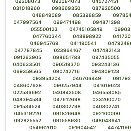
09208073
092084073
045727451
031018960
098669350
087926500
048849089
085398859
09785
047997564
099471498
094871298
055500123
04745105849
09903
047760344
048898922
041720
046945769
041190541
0479248
047787845
023964167
047482143
091263905
098651783
097435055
040633501
090519370
093243136
069359565
090742716
094809123
093954204
046706449
09179
048607628
090257944
041619623
022536692
040842508
046558085
048394584
047612698
033200070
091534524
040302798
040302741
045319220
091826648
092100000
092825552
091558930
048043641
054962010
091604542
4474119