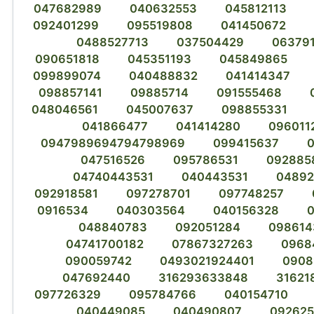
047682989
040632553
045812113
092401299
095519808
041450672
0488527713
037504429
06379
090651818
045351193
045849865
099899074
040488832
041414347
098857141
09885714
091555468
048046561
045007637
098855331
041866477
041414280
096011
0947989694794798969
099415637
047516526
095786531
092885
04740443531
040443531
04892
092918581
097278701
097748257
0916534
040303564
040156328
048840783
092051284
098614
04741700182
07867327263
0968
090059742
0493021924401
0908
047692440
316293633848
31621
097726329
095784766
040154710
040449085
040490807
09262