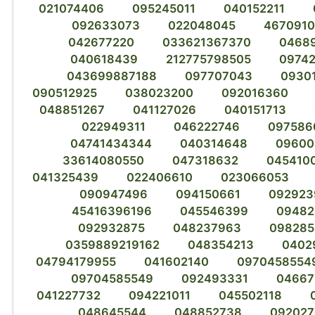
021074406
095245011
040152211
092633073
022048045
4670910
042677220
033621367370
0468
040618439
212775798505
0974
043699887188
097707043
0930
090512925
038023200
092016360
048851267
041127026
040151713
022949311
046222746
097586
04741434344
040314648
09600
33614080550
047318632
045410
041325439
022406610
023066053
090947496
094150661
092923
45416396196
045546399
09482
092932875
048237963
098285
0359889219162
048354213
0402
04794179955
041602140
0970458554
09704585549
092493331
04667
041227732
094221011
045502118
048645544
048852738
092027