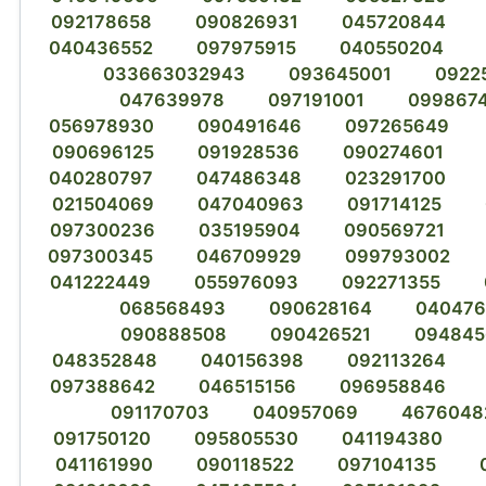
092178658
090826931
045720844
040436552
097975915
040550204
033663032943
093645001
0922
047639978
097191001
099867
056978930
090491646
097265649
090696125
091928536
090274601
040280797
047486348
023291700
021504069
047040963
091714125
097300236
035195904
090569721
097300345
046709929
099793002
041222449
055976093
092271355
068568493
090628164
04047
090888508
090426521
094845
048352848
040156398
092113264
097388642
046515156
096958846
091170703
040957069
4676048
091750120
095805530
041194380
041161990
090118522
097104135