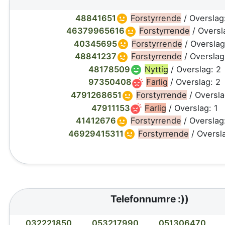
48841651
Forstyrrende
/ Overslag
46379965616
Forstyrrende
/ Oversl
40345695
Forstyrrende
/ Overslag
48841237
Forstyrrende
/ Overslag
48178509
Nyttig
/ Overslag: 2
97350408
Farlig
/ Overslag: 2
4791268651
Forstyrrende
/ Oversla
47911153
Farlig
/ Overslag: 1
41412676
Forstyrrende
/ Overslag
46929415311
Forstyrrende
/ Oversla
Telefonnumre :))
032221850
053217990
051306470