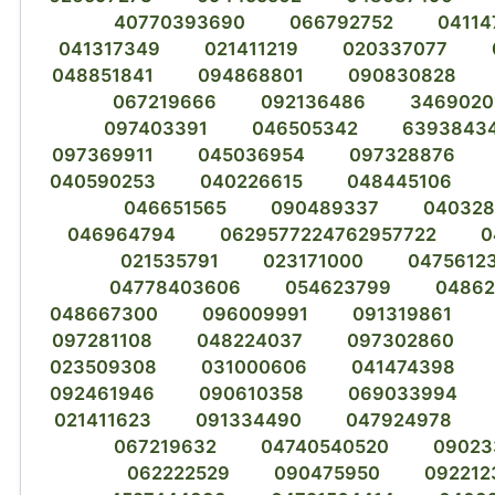
40770393690
066792752
04114
041317349
021411219
020337077
048851841
094868801
090830828
067219666
092136486
3469020
097403391
046505342
6393843
097369911
045036954
097328876
040590253
040226615
048445106
046651565
090489337
040328
046964794
0629577224762957722
0
021535791
023171000
0475612
04778403606
054623799
0486
048667300
096009991
091319861
097281108
048224037
097302860
023509308
031000606
041474398
092461946
090610358
069033994
021411623
091334490
047924978
067219632
04740540520
09023
062222529
090475950
092212