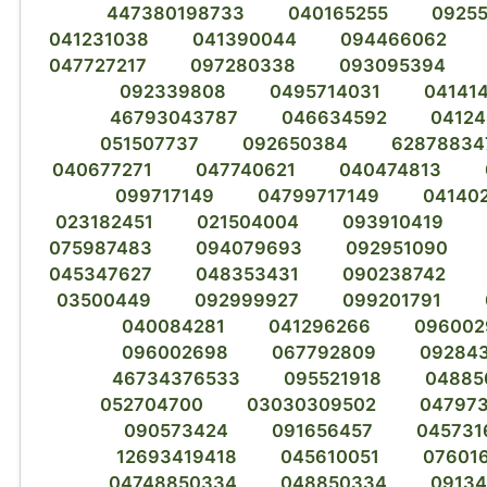
447380198733
040165255
0925
041231038
041390044
094466062
047727217
097280338
093095394
092339808
0495714031
04141
46793043787
046634592
0412
051507737
092650384
62878834
040677271
047740621
040474813
099717149
04799717149
04140
023182451
021504004
093910419
075987483
094079693
092951090
045347627
048353431
090238742
03500449
092999927
099201791
040084281
041296266
096002
096002698
067792809
092843
46734376533
095521918
04885
052704700
03030309502
047973
090573424
091656457
045731
12693419418
045610051
07601
04748850334
048850334
0913