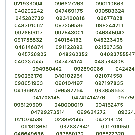
021933004
096627263
090110663
040292242
047469175
090583624
045282739
093400818
06677828
048301062
097259536
098244711
097659017
097543001
046345043
091785832
040154162
048223435
048146874
091122892
021507358
045726823
048362353
04033755547
040337555
047474174
048594808
094980442
092890086
042424
090256176
040102954
021074558
098651933
090104197
097197835
041369252
099597754
093859553
041708145
04741414276
09775
095129609
048008019
094152475
04799273514
099624272
09324
021074539
023892565
047213128
091313651
037887642
091706959
046649696
097550132
095527320