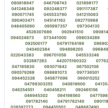
090818947
046708743
021898177
041246349
093248377
091117387
090071745
045533790
041215093
090403471
045141162
092770968
048405060
095997357
097304135
4528307689
092941510
09081
094024873
073441000
098034289
092500177
04791764199
09690
040402384
094898205
09684
022043383
096701056
045533246
032887283
442075160322
0776
047165830
093071842
067502106
090579288
098881073
097736501
094452328
045877096
090015252
04799303255
040819600
04135
046254551
040458211
092465156
046945302
094198560
0477598
091782140
04791782140
09011
026597273
094455502
048687490