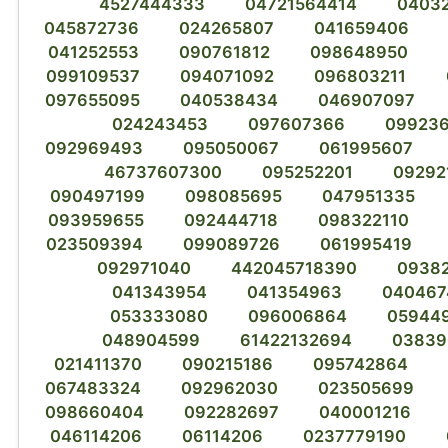
4527444333
04721564414
0403
045872736
024265807
041659406
041252553
090761812
098648950
099109537
094071092
096803211
097655095
040538434
046907097
024243453
097607366
099236
092969493
095050067
061995607
46737607300
095252201
09292
090497199
098085695
047951335
093959655
092444718
098322110
023509394
099089726
061995419
092971040
442045718390
0938
041343954
041354963
040467
053333080
096006864
05944
048904599
61422132694
03839
021411370
090215186
095742864
067483324
092962030
023505699
098660404
092282697
040001216
046114206
06114206
0237779190