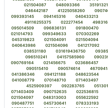
021504087
048093366
3519132
046442187
41225058260
09074
099393145
094145316
040433213
49116255375
022277454
498316
095014509
096836131
091800470
021014793
099349633
070302269
045319823
021504091
021504094
040643986
021504096
041217092
038531180
031619436750
0938
096510241
04157585960
09023
090769164
021456675
023686457
090515410
090574614
4670941
041386346
094121188
048623544
041008779
070148710
071403497
4525909397
092283765
05130
071403409
090752635
022536815
021504097
048313003
055622592
090487751
045730641
078333193