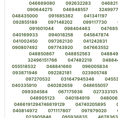
046669080
092632283
04682
090644275
046948557
3249977
048435000
091685362
041341197
092855189
097148202
099117730
091601044
098404463
047685
040169933
094018258
045847874
041002450
097262130
041242831
090807492
097743920
047663552
048850867
048852563
048849
32496151766
047482219
04884
055518532
048841660
096005834
093871946
092282181
023905748
097270532
031647945346
0455
040335910
040282659
048655057
099304584
067175936
027333101
048905123
040184919
048006
0466191294746619129
04740205895
040814972
071117807
097979020
023905846
095936835
467836