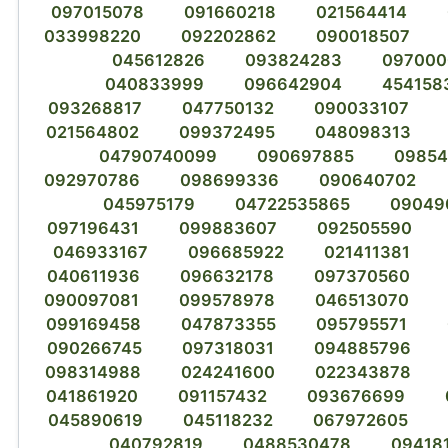
097015078
091660218
021564414
033998220
092202862
090018507
045612826
093824283
097000
040833999
096642904
454158
093268817
047750132
090033107
021564802
099372495
048098313
04790740099
090697885
0985
092970786
098699336
090640702
045975179
04722535865
09049
097196431
099883607
092505590
046933167
096685922
021411381
040611936
096632178
097370560
090097081
099578978
046513070
099169458
047873355
095795571
090266745
097318031
094885796
098314988
024241600
022343878
041861920
091157432
093676699
045890619
045118232
067972605
040792819
0488530478
09418