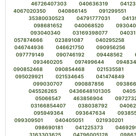
46726407303
040636319
04123
4067020350
040866145
091299551
35380030523
04791777031
0413
098681652
040068520
093040
093040340
03169398077
0403
057874666
023891087
040295258
046744936
046621750
090956256
097779149
090746192
09448562
093460205
097499644
09483
090852468
090854468
021535581
095029921
021534645
041474849
099030707
090887856
09386
045526265
0436648101305
0405
05066547
463856904
097273
03166854407
038038792
04062
095949364
093647634
09385
099309501
040405051
021930201
098690181
041225373
046929
3163303625
04796005128
0986