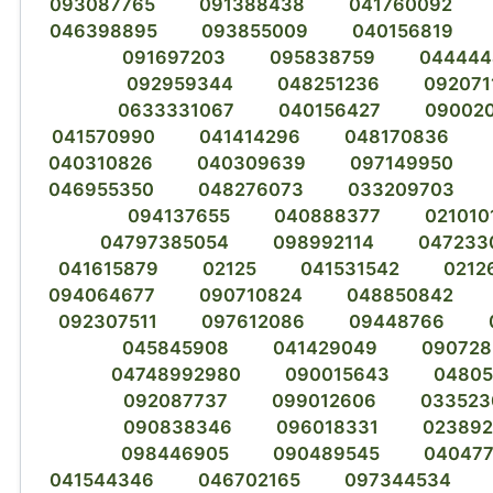
093087765
091388438
041760092
046398895
093855009
040156819
091697203
095838759
044444
092959344
048251236
092071
0633331067
040156427
09002
041570990
041414296
048170836
040310826
040309639
097149950
046955350
048276073
033209703
094137655
040888377
021010
04797385054
098992114
047233
041615879
02125
041531542
0212
094064677
090710824
048850842
092307511
097612086
09448766
045845908
041429049
090728
04748992980
090015643
04805
092087737
099012606
033523
090838346
096018331
023892
098446905
090489545
04047
041544346
046702165
097344534