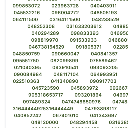
099853072
023963728
040403911
045532216
096004272
048505193
064111500
03164111500
048238529
048252308
031633203612
0488
040294289
098833393
04695
098819970
091533933
046880
046738154529
091805371
0228
048850759
090660047
040841357
095551750
082099899
075589462
021040395
093910541
093093205
090084984
048117104
064993951
022510363
041340890
090917703
045723590
045893972
092667
905318653717
093201864
0469
097489324
0474748850976
04748
31644444925316444449
04793898117
040852242
067401010
041343697
048120000
048294458
031638