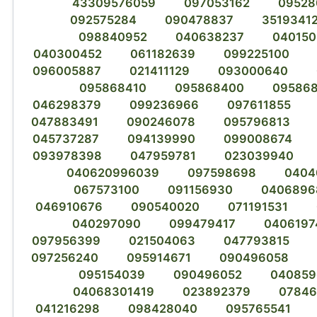
43309576059
097053162
09528
092575284
090478837
3519341
098840952
040638237
04015
040300452
061182639
099225100
096005887
021411129
093000640
095868410
095868400
095868
046298379
099236966
097611855
047883491
090246078
095796813
045737287
094139990
099008674
093978398
047959781
023039940
040620996039
097598698
0404
067573100
091156930
0406896
046910676
090540020
071191531
040297090
099479417
0406197
097956399
021504063
047793815
097256240
095914671
090496058
095154039
090496052
040859
04068301419
023892379
07846
041216298
098428040
095765541