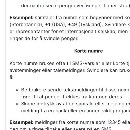
der uautoriserte pengeoverføringer finner sted)
Eksempel:
samtaler fra numre som begynner med k
(Storbritannia), +1 (USA), +49 (Tyskland). Svindlere 
er representanter for et internasjonalt selskap, men 
ringer de for å svindle penger.
Korte numre
Korte numre brukes ofte til SMS-varsler eller korte t
avstemninger eller talemeldinger. Svindlere kan bruke
å:
Be brukere sende tekstmeldinger til disse num
fører til at penger trekkes fra kontoen deres.
Skape inntrykk av at en samtale eller melding er 
melding fra en bank eller en annen viktig organ
Eksempel:
meldinger fra korte numre som 12345 ell
deg om å ringe tilbake eller svare på en SMS.