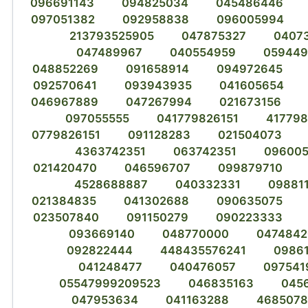
096691143
094825034
045486446
097051382
092958838
096005994
213793525905
047875327
0407
047489967
040554959
059449
048852269
091658914
094972645
092570641
093943935
041605654
046967889
047267994
021673156
097055555
041779826151
417798
0779826151
091128283
021504073
4363742351
063742351
09600
021420470
046596707
099879710
4528688887
040332331
09881
021384835
041302688
090635075
023507840
091150279
090223333
093669140
048770000
0474842
092822444
448435576241
0986
041248477
040476057
097541
05547999209523
046835163
045
047953634
041163288
4685078