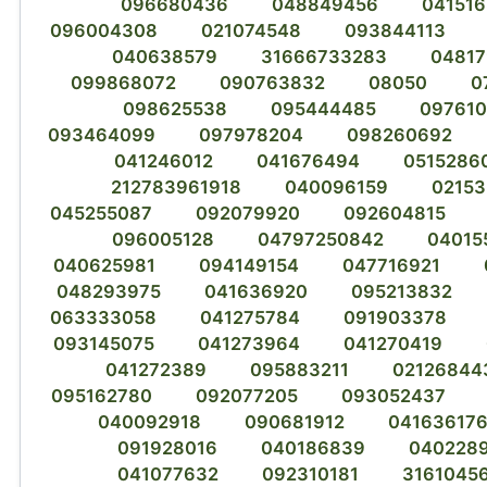
096680436
048849456
04151
096004308
021074548
093844113
040638579
31666733283
04817
099868072
090763832
08050
0
098625538
095444485
097610
093464099
097978204
098260692
041246012
041676494
0515286
212783961918
040096159
02153
045255087
092079920
092604815
096005128
04797250842
04015
040625981
094149154
047716921
048293975
041636920
095213832
063333058
041275784
091903378
093145075
041273964
041270419
041272389
095883211
02126844
095162780
092077205
093052437
040092918
090681912
04163617
091928016
040186839
040228
041077632
092310181
3161045