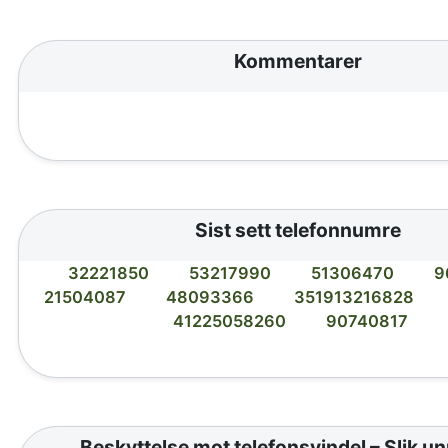
Kommentarer
Sist sett telefonnumre
32221850
53217990
51306470
9
21504087
48093366
351913216828
41225058260
90740817
Beskyttelse mot telefonsvindel – Slik u