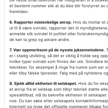
De fleste smarttelefoner har muligheten til å blokke
et bestemt nummer slik at du ikke blir forstyrret av 
fremtiden.
6. Rapporter mistenkelige anrop.
Hvis du mottar et 
ut til å være svindel, rapporter det til myndighetene
anmelde slik svindel til politiet eller forbrukermyndi
de kan ta grep og advare andre.
7. Vær oppmerksom på de nyeste juksemetodene.
T
er i stadig utvikling, så det er viktig å holde seg op
hvilke typer svindel som finnes der ute. Svindlere b
teknikker, for eksempel å ringe fra numre som ser ve
eller tilby falske tjenester. Følg med på nyhetene o
8. Sjekk alltid ektheten til selskapet.
Hvis du for eks
et anrop fra et selskap som tilbyr teknisk støtte elle
spesialtilbud, må du bekrefte ektheten til selskapet 
noe. Du kan søke etter selskapets kontaktinformas
Internett og ringe det offisielle nummeret tilbake for