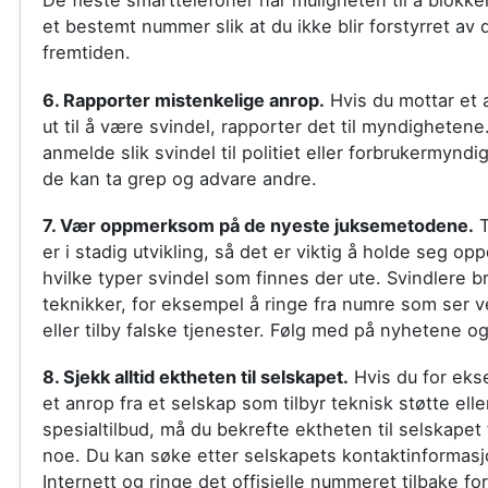
De fleste smarttelefoner har muligheten til å blokke
et bestemt nummer slik at du ikke blir forstyrret av 
fremtiden.
6. Rapporter mistenkelige anrop.
Hvis du mottar et 
ut til å være svindel, rapporter det til myndighetene
anmelde slik svindel til politiet eller forbrukermyndi
de kan ta grep og advare andre.
7. Vær oppmerksom på de nyeste juksemetodene.
T
er i stadig utvikling, så det er viktig å holde seg op
hvilke typer svindel som finnes der ute. Svindlere b
teknikker, for eksempel å ringe fra numre som ser ve
eller tilby falske tjenester. Følg med på nyhetene o
8. Sjekk alltid ektheten til selskapet.
Hvis du for eks
et anrop fra et selskap som tilbyr teknisk støtte elle
spesialtilbud, må du bekrefte ektheten til selskapet 
noe. Du kan søke etter selskapets kontaktinformas
Internett og ringe det offisielle nummeret tilbake for