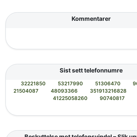
Kommentarer
Sist sett telefonnumre
32221850
53217990
51306470
9
21504087
48093366
351913216828
41225058260
90740817
Beskyttelse mot telefonsvindel – Slik u