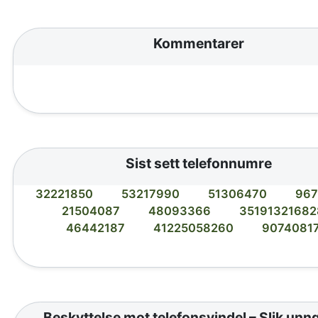
Kommentarer
Sist sett telefonnumre
32221850
53217990
51306470
967
21504087
48093366
35191321682
46442187
41225058260
9074081
Beskyttelse mot telefonsvindel – Slik unn