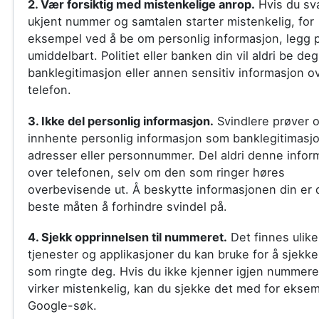
2. Vær forsiktig med mistenkelige anrop.
Hvis du sva
ukjent nummer og samtalen starter mistenkelig, for
eksempel ved å be om personlig informasjon, legg 
umiddelbart. Politiet eller banken din vil aldri be de
banklegitimasjon eller annen sensitiv informasjon o
telefon.
3. Ikke del personlig informasjon.
Svindlere prøver o
innhente personlig informasjon som banklegitimasjo
adresser eller personnummer. Del aldri denne info
over telefonen, selv om den som ringer høres
overbevisende ut. Å beskytte informasjonen din er
beste måten å forhindre svindel på.
4. Sjekk opprinnelsen til nummeret.
Det finnes ulike
tjenester og applikasjoner du kan bruke for å sjekk
som ringte deg. Hvis du ikke kjenner igjen nummere
virker mistenkelig, kan du sjekke det med for eksem
Google-søk.