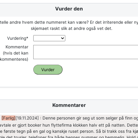
Vurder den
rtelle andre hvem dette nummeret kan være? Er det irriterende eller nyt
skjemaet raskt slik at andre også vet det.
Vurdering*
Kommentar
(hvis det kan
kommenteres)
Kommentarer
[Farlig]
[19.11.2024] : Denne personen gir seg ut som selger på finn og
avtale er gjort booker hun flyttefirma klokken halv ett på natten. Dette
 første tegn på en gal og kanskje ruset person. Så bi trakk oss fra kj
ble det trusler, telefoner fra både hennes nummer og hemmelig. Hold 