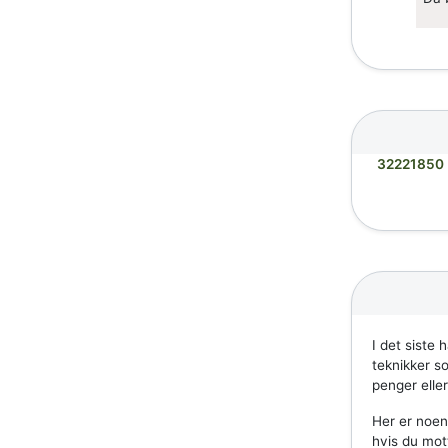
32221850
I det siste 
teknikker so
penger elle
Her er noen
hvis du mot