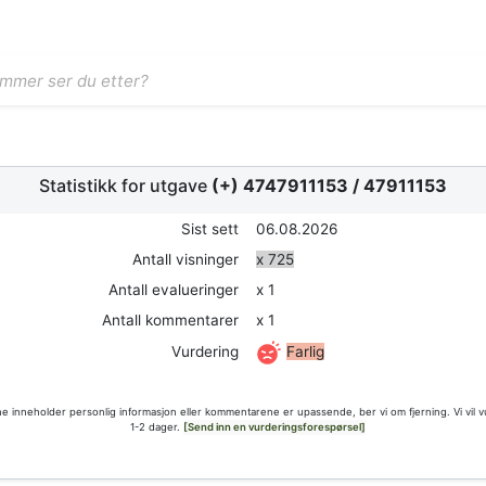
Statistikk for utgave
(+) 4747911153
/
47911153
Sist sett
06.08.2026
Antall visninger
x 725
Antall evalueringer
x 1
Antall kommentarer
x 1
Farlig
Vurdering
 inneholder personlig informasjon eller kommentarene er upassende, ber vi om fjerning. Vi vil 
1-2 dager.
[Send inn en vurderingsforespørsel]