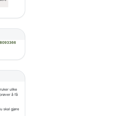
8093366
ruker ulike
 prøver å få
u skal gjøre