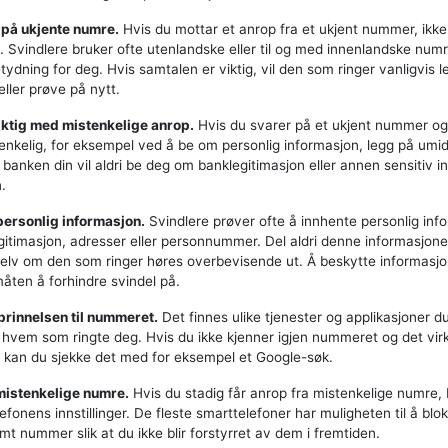
r på ukjente numre.
Hvis du mottar et anrop fra et ukjent nummer, ikke
. Svindlere bruker ofte utenlandske eller til og med innenlandske num
ydning for deg. Hvis samtalen er viktig, vil den som ringer vanligvis l
ller prøve på nytt.
iktig med mistenkelige anrop.
Hvis du svarer på et ukjent nummer o
tenkelig, for eksempel ved å be om personlig informasjon, legg på umid
er banken din vil aldri be deg om banklegitimasjon eller annen sensitiv 
.
 personlig informasjon.
Svindlere prøver ofte å innhente personlig inf
itimasjon, adresser eller personnummer. Del aldri denne informasjon
selv om den som ringer høres overbevisende ut. Å beskytte informasjo
åten å forhindre svindel på.
prinnelsen til nummeret.
Det finnes ulike tjenester og applikasjoner d
e hvem som ringte deg. Hvis du ikke kjenner igjen nummeret og det vir
, kan du sjekke det med for eksempel et Google-søk.
mistenkelige numre.
Hvis du stadig får anrop fra mistenkelige numre, 
efonens innstillinger. De fleste smarttelefoner har muligheten til å bl
mt nummer slik at du ikke blir forstyrret av dem i fremtiden.