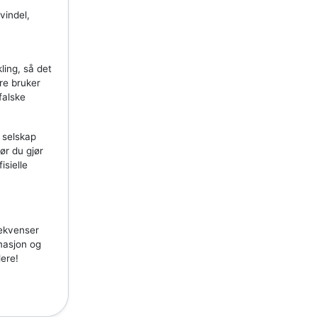
vindel,
ling, så det
ere bruker
falske
 selskap
før du gjør
isielle
sekvenser
rmasjon og
lere!