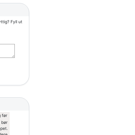
tig? Fyll ut
 før
 bør
øpet.
dere