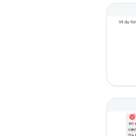
Vil du fo
en 
være
Da 