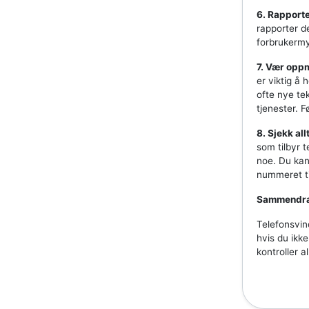
6. Rapporte
rapporter de
forbrukermy
7. Vær opp
er viktig å 
ofte nye tek
tjenester. 
8. Sjekk all
som tilbyr t
noe. Du kan 
nummeret ti
Sammendr
Telefonsvin
hvis du ikke
kontroller a