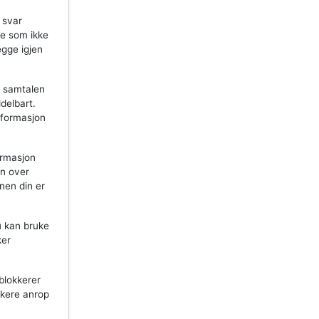
 svar
re som ikke
egge igjen
g samtalen
delbart.
informasjon
ormasjon
en over
nen din er
u kan bruke
ker
blokkerer
okkere anrop