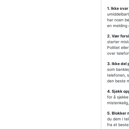
1. Ikke sva
umiddelbart
har noen bet
en melding e
2. Vær fors
starter mis
Politiet ell
over telefon
3. Ikke del
som bankleg
telefonen, 
den beste m
4. Sjekk op
for å sjekk
mistenkelig
5. Blokker 
du dem i tel
fra et beste