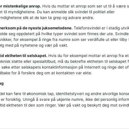
r mistenkelige anrop.
Hvis du mottar et anrop som ser ut til å være s
t til myndighetene. Du kan anmelde slik svindel til politiet eller
ndighetene slik at de kan ta grep og advare andre.
merksom på de nyeste juksemetodene.
Telefonsvindel er i stadig utvik
holde seg oppdatert på hvilke typer svindel som finnes der ute. Svindl
nikker, for eksempel å ringe fra numre som ser verdifulle ut eller tilby 
Følg med på nyhetene og vær på vakt.
tid ektheten til selskapet.
Hvis du for eksempel mottar et anrop fra et
eknisk støtte eller spesialtilbud, må du bekrefte ektheten til selskapet 
søke etter selskapets kontaktinformasjon på Internett og ringe det off
lbake for å forsikre deg om at kontakten var ekte.
ag
del kan føre til økonomisk tap, identitetstyveri og andre alvorlige kon
 er forsiktig. Unngå å svare på ukjente numre, ikke del personlig info
lltid ektheten til den som ringer. Vær på vakt og beskytt deg mot svind