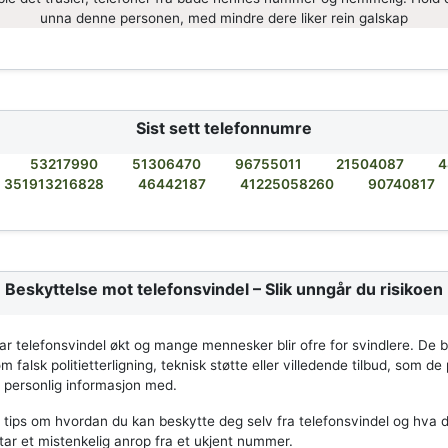
unna denne personen, med mindre dere liker rein galskap
Sist sett telefonnumre
53217990
51306470
96755011
21504087
4
351913216828
46442187
41225058260
90740817
Beskyttelse mot telefonsvindel – Slik unngår du risikoen
har telefonsvindel økt og mange mennesker blir ofre for svindlere. De b
m falsk politietterligning, teknisk støtte eller villedende tilbud, som de
r personlig informasjon med.
 tips om hvordan du kan beskytte deg selv fra telefonsvindel og hva d
tar et mistenkelig anrop fra et ukjent nummer.