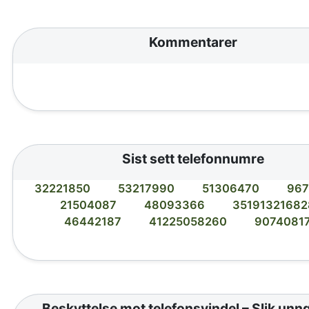
Kommentarer
Sist sett telefonnumre
32221850
53217990
51306470
967
21504087
48093366
35191321682
46442187
41225058260
9074081
Beskyttelse mot telefonsvindel – Slik unn