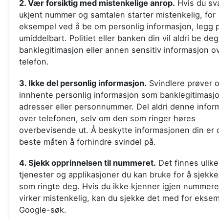
2. Vær forsiktig med mistenkelige anrop.
Hvis du sva
ukjent nummer og samtalen starter mistenkelig, for
eksempel ved å be om personlig informasjon, legg 
umiddelbart. Politiet eller banken din vil aldri be de
banklegitimasjon eller annen sensitiv informasjon o
telefon.
3. Ikke del personlig informasjon.
Svindlere prøver o
innhente personlig informasjon som banklegitimasjo
adresser eller personnummer. Del aldri denne info
over telefonen, selv om den som ringer høres
overbevisende ut. Å beskytte informasjonen din er
beste måten å forhindre svindel på.
4. Sjekk opprinnelsen til nummeret.
Det finnes ulike
tjenester og applikasjoner du kan bruke for å sjekk
som ringte deg. Hvis du ikke kjenner igjen nummere
virker mistenkelig, kan du sjekke det med for eksem
Google-søk.